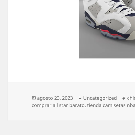
Publicado
Categorías
Eti
agosto 23, 2023
Uncategorized
chi
el
comprar all star barato
,
tienda camisetas nb