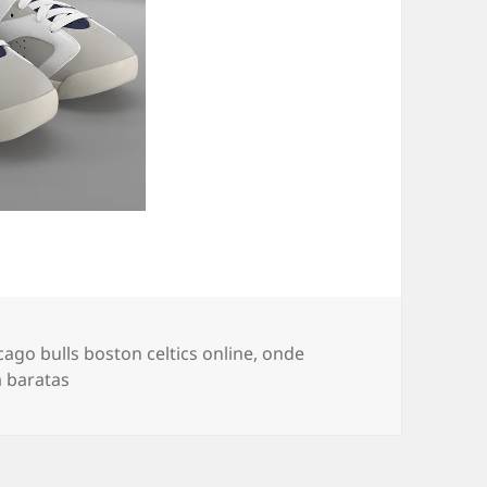
quetas
cago bulls boston celtics online
,
onde
a baratas