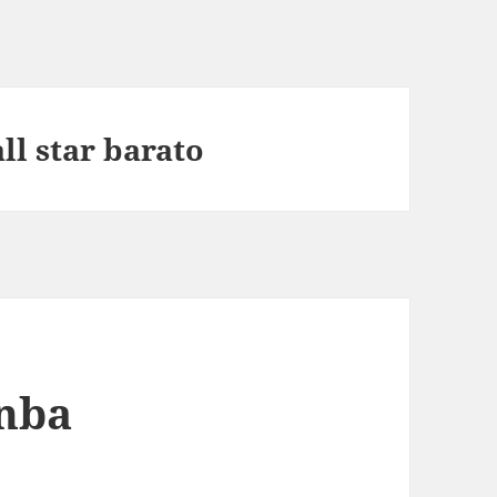
ll star barato
 nba