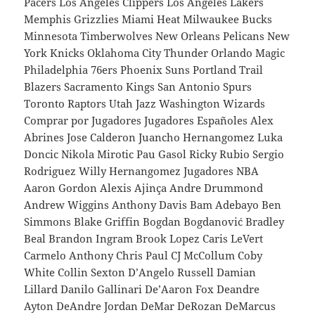
Pacers Los Angeles Clippers Los Angeles Lakers
Memphis Grizzlies Miami Heat Milwaukee Bucks
Minnesota Timberwolves New Orleans Pelicans New
York Knicks Oklahoma City Thunder Orlando Magic
Philadelphia 76ers Phoenix Suns Portland Trail
Blazers Sacramento Kings San Antonio Spurs
Toronto Raptors Utah Jazz Washington Wizards
Comprar por Jugadores Jugadores Españoles Alex
Abrines Jose Calderon Juancho Hernangomez Luka
Doncic Nikola Mirotic Pau Gasol Ricky Rubio Sergio
Rodriguez Willy Hernangomez Jugadores NBA
Aaron Gordon Alexis Ajinça Andre Drummond
Andrew Wiggins Anthony Davis Bam Adebayo Ben
Simmons Blake Griffin Bogdan Bogdanović Bradley
Beal Brandon Ingram Brook Lopez Caris LeVert
Carmelo Anthony Chris Paul CJ McCollum Coby
White Collin Sexton D’Angelo Russell Damian
Lillard Danilo Gallinari De’Aaron Fox Deandre
Ayton DeAndre Jordan DeMar DeRozan DeMarcus