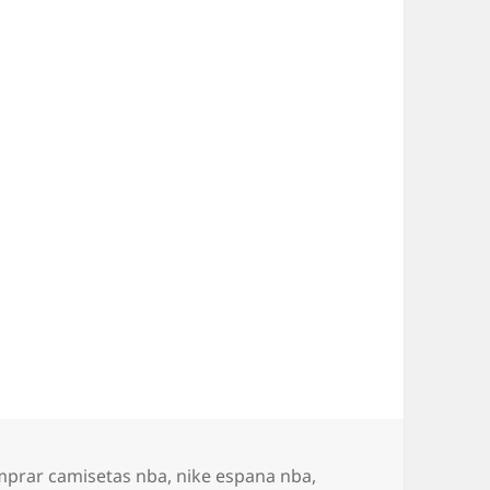
quetas
prar camisetas nba
,
nike espana nba
,