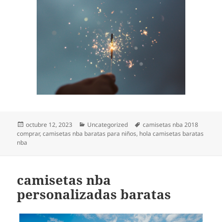
Publicado
Categorías
Etiquetas
octubre 12, 2023
Uncategorized
camisetas nba 2018
el
comprar
,
camisetas nba baratas para niños
,
hola camisetas baratas
nba
camisetas nba
personalizadas baratas