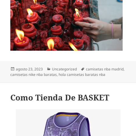
Publicado
Categorías
Etiquetas
agosto 23, 2023
Uncategorized
camisetas nba madrid
,
el
camisetas nike nba baratas
,
hola camisetas baratas nba
Como Tienda De BASKET