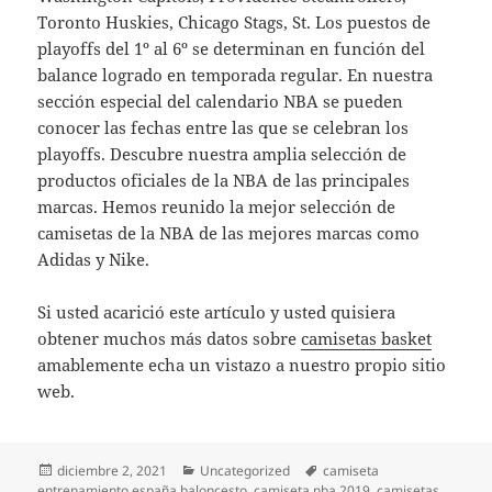
Toronto Huskies, Chicago Stags, St. Los puestos de
playoffs del 1º al 6º se determinan en función del
balance logrado en temporada regular. En nuestra
sección especial del calendario NBA se pueden
conocer las fechas entre las que se celebran los
playoffs. Descubre nuestra amplia selección de
productos oficiales de la NBA de las principales
marcas. Hemos reunido la mejor selección de
camisetas de la NBA de las mejores marcas como
Adidas y Nike.
Si usted acarició este artículo y usted quisiera
obtener muchos más datos sobre
camisetas basket
amablemente echa un vistazo a nuestro propio sitio
web.
Publicado
Categorías
Etiquetas
diciembre 2, 2021
Uncategorized
camiseta
el
entrenamiento españa baloncesto
,
camiseta nba 2019
,
camisetas