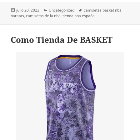
Publicado
Categorías
Etiquetas
julio 20, 2023
Uncategorized
camisetas basket nba
el
baratas
,
camisetas de la nba
,
tienda nba españa
Como Tienda De BASKET