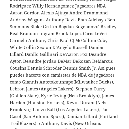
Rodriguez Willy Hernangomez Jugadores NBA
Aaron Gordon Alexis Ajinça Andre Drummond
Andrew Wiggins Anthony Davis Bam Adebayo Ben
Simmons Blake Griffin Bogdan Bogdanović Bradley
Beal Brandon Ingram Brook Lopez Caris LeVert
Carmelo Anthony Chris Paul CJ McCollum Coby
White Collin Sexton D’Angelo Russell Damian
Lillard Danilo Gallinari De’Aaron Fox Deandre
Ayton DeAndre Jordan DeMar DeRozan DeMarcus
Cousins Dennis Schroder Dennis Smith Jr. Así pues,
puedes hacerte con camisetas de NBA de jugadores
como Giannis Antetokounmpo(Milwaukee Bucks),
Lebron James (Angeles Lakers), Stephen Curry
(Golden State), Kyrie Irving (Nets Brooklyn), James
Harden (Houston Rockets), Kevin Durant (Nets
Brooklyn), Lonzo Ball (Los Angeles Lakers), Pau
Gasol (San Antonio Spurs), Damian Lillard (Portland
TrailBlazers) o Anthony Davis (New Orleans