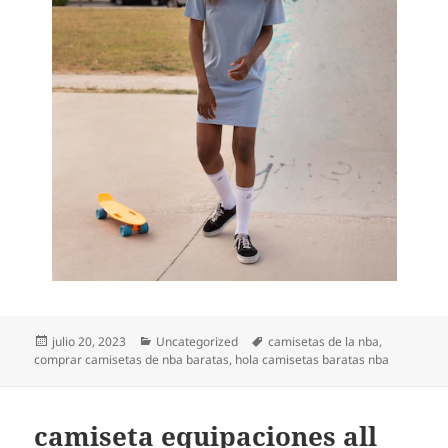
Publicado
Categorías
Etiquetas
julio 20, 2023
Uncategorized
camisetas de la nba
,
el
comprar camisetas de nba baratas
,
hola camisetas baratas nba
camiseta equipaciones all