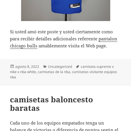
Si usted amó este poste y usted ciertamente como
para recibir detalles adicionales referente
pantalon
chicago bulls
amablemente visita el Web page.
Publicado
Categorías
Etiquetas
agosto 8, 2022
Uncategorized
camiseta supreme x
el
nike x nba white
,
camisetas de la nba
,
camisetas visitante equipos
nba
camisetas baloncesto
baratas
Cada uno de los equipos empatados tenga un
balance de victorias o diferencia de puntos según el