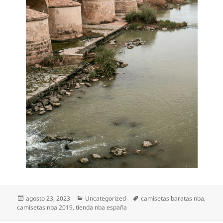
Publicado
Categorías
Etiquetas
agosto 23, 2023
Uncategorized
camisetas baratas nba
,
el
camisetas nba 2019
,
tienda nba españa