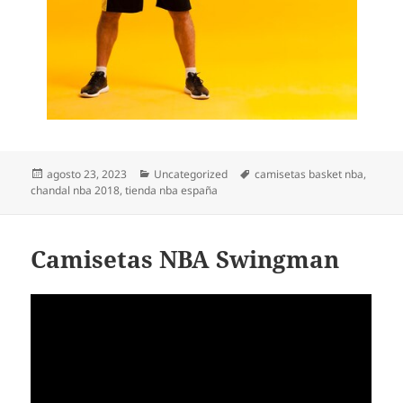
Publicado
Categorías
Etiquetas
agosto 23, 2023
Uncategorized
camisetas basket nba
,
el
chandal nba 2018
,
tienda nba españa
Camisetas NBA Swingman