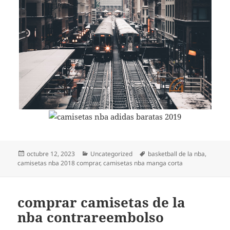
Publicado
Categorías
Etiquetas
octubre 12, 2023
Uncategorized
basketball de la nba
,
el
camisetas nba 2018 comprar
,
camisetas nba manga corta
comprar camisetas de la
nba contrareembolso