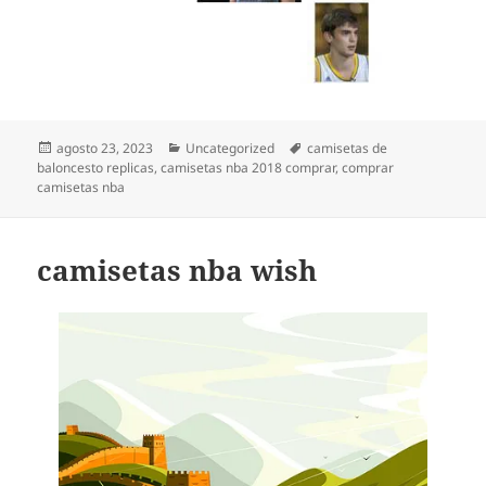
Publicado
Categorías
Etiquetas
agosto 23, 2023
Uncategorized
camisetas de
el
baloncesto replicas
,
camisetas nba 2018 comprar
,
comprar
camisetas nba
camisetas nba wish