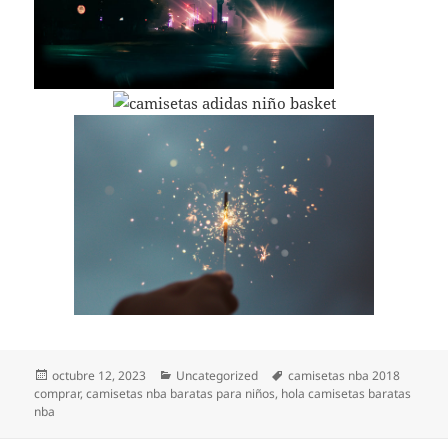
Publicado
Categorías
Etiquetas
octubre 12, 2023
Uncategorized
camisetas nba 2018
el
comprar
,
camisetas nba baratas para niños
,
hola camisetas baratas
nba