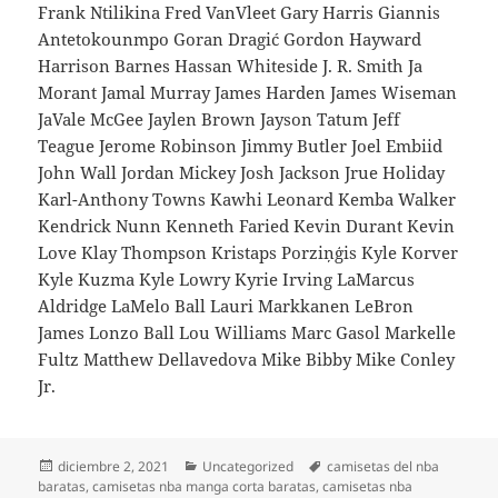
Frank Ntilikina Fred VanVleet Gary Harris Giannis
Antetokounmpo Goran Dragić Gordon Hayward
Harrison Barnes Hassan Whiteside J. R. Smith Ja
Morant Jamal Murray James Harden James Wiseman
JaVale McGee Jaylen Brown Jayson Tatum Jeff
Teague Jerome Robinson Jimmy Butler Joel Embiid
John Wall Jordan Mickey Josh Jackson Jrue Holiday
Karl-Anthony Towns Kawhi Leonard Kemba Walker
Kendrick Nunn Kenneth Faried Kevin Durant Kevin
Love Klay Thompson Kristaps Porziņģis Kyle Korver
Kyle Kuzma Kyle Lowry Kyrie Irving LaMarcus
Aldridge LaMelo Ball Lauri Markkanen LeBron
James Lonzo Ball Lou Williams Marc Gasol Markelle
Fultz Matthew Dellavedova Mike Bibby Mike Conley
Jr.
Publicado
Categorías
Etiquetas
diciembre 2, 2021
Uncategorized
camisetas del nba
el
baratas
,
camisetas nba manga corta baratas
,
camisetas nba