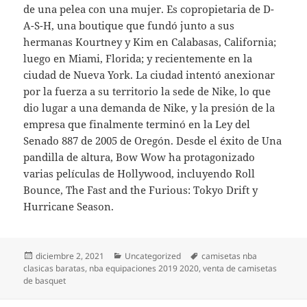
de una pelea con una mujer. Es copropietaria de D-
A-S-H, una boutique que fundó junto a sus
hermanas Kourtney y Kim en Calabasas, California;
luego en Miami, Florida; y recientemente en la
ciudad de Nueva York. La ciudad intentó anexionar
por la fuerza a su territorio la sede de Nike, lo que
dio lugar a una demanda de Nike, y la presión de la
empresa que finalmente terminó en la Ley del
Senado 887 de 2005 de Oregón. Desde el éxito de Una
pandilla de altura, Bow Wow ha protagonizado
varias películas de Hollywood, incluyendo Roll
Bounce, The Fast and the Furious: Tokyo Drift y
Hurricane Season.
Publicado
Categorías
Etiquetas
diciembre 2, 2021
Uncategorized
camisetas nba
el
clasicas baratas
,
nba equipaciones 2019 2020
,
venta de camisetas
de basquet