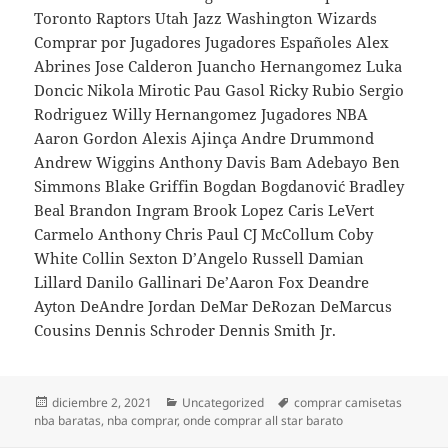
Toronto Raptors Utah Jazz Washington Wizards
Comprar por Jugadores Jugadores Españoles Alex
Abrines Jose Calderon Juancho Hernangomez Luka
Doncic Nikola Mirotic Pau Gasol Ricky Rubio Sergio
Rodriguez Willy Hernangomez Jugadores NBA
Aaron Gordon Alexis Ajinça Andre Drummond
Andrew Wiggins Anthony Davis Bam Adebayo Ben
Simmons Blake Griffin Bogdan Bogdanović Bradley
Beal Brandon Ingram Brook Lopez Caris LeVert
Carmelo Anthony Chris Paul CJ McCollum Coby
White Collin Sexton D’Angelo Russell Damian
Lillard Danilo Gallinari De’Aaron Fox Deandre
Ayton DeAndre Jordan DeMar DeRozan DeMarcus
Cousins Dennis Schroder Dennis Smith Jr.
Publicado
Categorías
Etiquetas
diciembre 2, 2021
Uncategorized
comprar camisetas
el
nba baratas
,
nba comprar
,
onde comprar all star barato