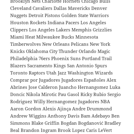
Brooklyn Nets Charlotte Hornets Chicago Bulls
Cleveland Cavaliers Dallas Mavericks Denver
Nuggets Detroit Pistons Golden State Warriors
Houston Rockets Indiana Pacers Los Angeles
Clippers Los Angeles Lakers Memphis Grizzlies
Miami Heat Milwaukee Bucks Minnesota
Timberwolves New Orleans Pelicans New York
Knicks Oklahoma City Thunder Orlando Magic
Philadelphia 76ers Phoenix Suns Portland Trail
Blazers Sacramento Kings San Antonio Spurs
Toronto Raptors Utah Jazz Washington Wizards
Comprar por Jugadores Jugadores Españoles Alex
Abrines Jose Calderon Juancho Hernangomez Luka
Doncic Nikola Mirotic Pau Gasol Ricky Rubio Sergio
Rodriguez Willy Hernangomez Jugadores NBA
Aaron Gordon Alexis Ajinça Andre Drummond
Andrew Wiggins Anthony Davis Bam Adebayo Ben
Simmons Blake Griffin Bogdan Bogdanović Bradley
Beal Brandon Ingram Brook Lopez Caris LeVert