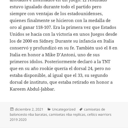
estuvo igualado durante todo el partido pero
siempre con ventajas de los estadounidenses,
quienes finalmente se hicieron con la medalla de
oro al ganar 118-107. Era la primera vez que Estados
Unidos se hacía con la victoria en unos Juegos desde
los de 2000 en Sídney. Durante su infancia en Italia
conservó y profundizó en su fe. También usó el 8 en
Italia en honor a Mike D’Antoni, uno de sus
primeros ídolos. Posteriormente declaró a la TNT
que en su año rookie quería el dorsal 24, pero no
estaba disponible, al igual que el 33, su segundo
dorsal de instituto, que estaba retirado en honor a
Kareem Abdul-Jabbar.
Publicado
Categorías
Etiquetas
diciembre 2, 2021
Uncategorized
camisetas de
el
baloncesto nba baratas
,
camisetas nba replicas
,
celtics warriors
2019 2020