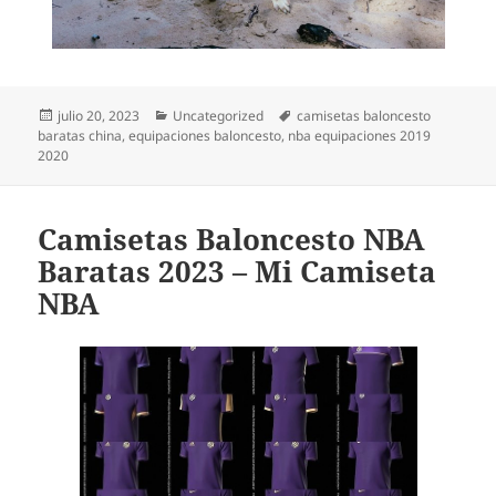
Publicado
Categorías
Etiquetas
julio 20, 2023
Uncategorized
camisetas baloncesto
el
baratas china
,
equipaciones baloncesto
,
nba equipaciones 2019
2020
Camisetas Baloncesto NBA
Baratas 2023 – Mi Camiseta
NBA