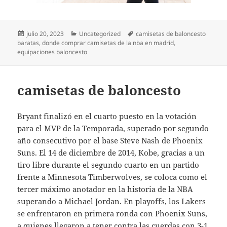
Publicado
Categorías
Etiquetas
julio 20, 2023
Uncategorized
camisetas de baloncesto
el
baratas
,
donde comprar camisetas de la nba en madrid
,
equipaciones baloncesto
camisetas de baloncesto
Bryant finalizó en el cuarto puesto en la votación
para el MVP de la Temporada, superado por segundo
año consecutivo por el base Steve Nash de Phoenix
Suns. El 14 de diciembre de 2014, Kobe, gracias a un
tiro libre durante el segundo cuarto en un partido
frente a Minnesota Timberwolves, se coloca como el
tercer máximo anotador en la historia de la NBA
superando a Michael Jordan. En playoffs, los Lakers
se enfrentaron en primera ronda con Phoenix Suns,
a quienes llegaron a tener contra las cuerdas con 3-1