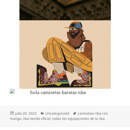
Publicado
Categorías
Etiquetas
julio 20, 2023
Uncategorized
camisetas nba con
el
manga
,
nba tienda oficial
,
todas las equipaciones de la nba