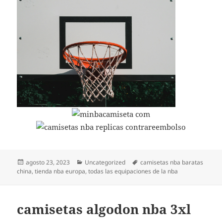
Publicado
Categorías
Etiquetas
agosto 23, 2023
Uncategorized
camisetas nba baratas
el
china
,
tienda nba europa
,
todas las equipaciones de la nba
camisetas algodon nba 3xl