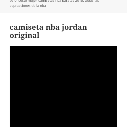
el
baloncesto mujer
,
camisetas nba baratas 2015
,
todas las
equipaciones de la nba
camiseta nba jordan
original