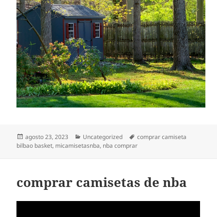
Publicado
Categorías
Etiquetas
agosto 23, 2023
Uncategorized
comprar camiseta
el
bilbao basket
,
micamisetasnba
,
nba comprar
comprar camisetas de nba