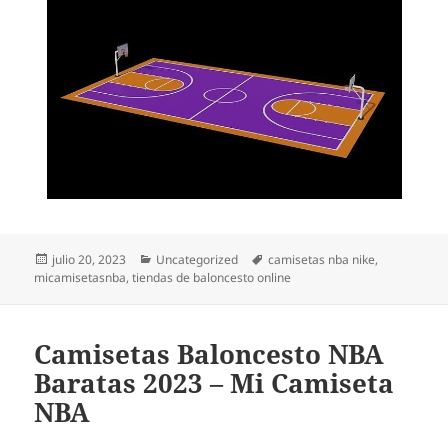
Publicado
Categorías
Etiquetas
julio 20, 2023
Uncategorized
camisetas nba nike
,
el
micamisetasnba
,
tiendas de baloncesto online
Camisetas Baloncesto NBA
Baratas 2023 – Mi Camiseta
NBA