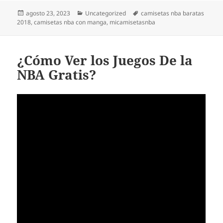
Publicado
Categorías
Etiquetas
agosto 23, 2023
Uncategorized
camisetas nba baratas
el
2018
,
camisetas nba con manga
,
micamisetasnba
¿Cómo Ver los Juegos De la
NBA Gratis?