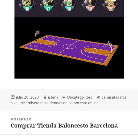
Publicado
Autor
Categorías
Etiquetas
julio 20, 2023
istern
Uncategorized
camisetas nba
el
nike
,
micamisetasnba
,
tiendas de baloncesto online
Navegación
ANTERIOR
de
Comprar Tienda Baloncesto Barcelona
Entrada
entradas
anterior: