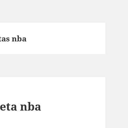
tas nba
seta nba