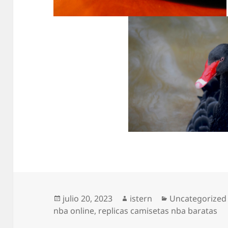
Publicado
Autor
Categorías
julio 20, 2023
istern
Uncategorized
el
nba online
,
replicas camisetas nba baratas