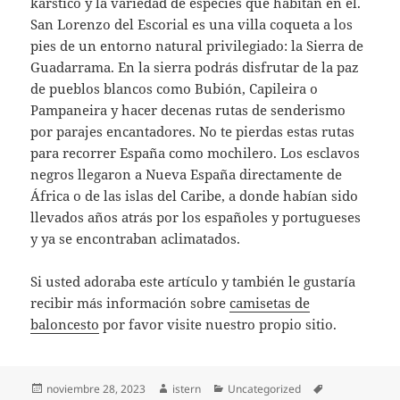
kárstico y la variedad de especies que habitan en él.
San Lorenzo del Escorial es una villa coqueta a los
pies de un entorno natural privilegiado: la Sierra de
Guadarrama. En la sierra podrás disfrutar de la paz
de pueblos blancos como Bubión, Capileira o
Pampaneira y hacer decenas rutas de senderismo
por parajes encantadores. No te pierdas estas rutas
para recorrer España como mochilero. Los esclavos
negros llegaron a Nueva España directamente de
África o de las islas del Caribe, a donde habían sido
llevados años atrás por los españoles y portugueses
y ya se encontraban aclimatados.
Si usted adoraba este artículo y también le gustaría
recibir más información sobre
camisetas de
baloncesto
por favor visite nuestro propio sitio.
Publicado
Autor
Categorías
Etiquetas
noviembre 28, 2023
istern
Uncategorized