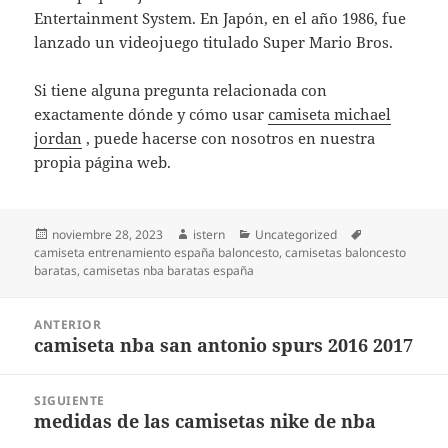
Entertainment System. En Japón, en el año 1986, fue
lanzado un videojuego titulado Super Mario Bros.
Si tiene alguna pregunta relacionada con
exactamente dónde y cómo usar
camiseta michael
jordan
, puede hacerse con nosotros en nuestra
propia página web.
Publicado
Autor
Categorías
Etiquetas
noviembre 28, 2023
istern
Uncategorized
el
camiseta entrenamiento españa baloncesto
,
camisetas baloncesto
baratas
,
camisetas nba baratas españa
Navegación
ANTERIOR
de
camiseta nba san antonio spurs 2016 2017
Entrada
entradas
anterior:
SIGUIENTE
medidas de las camisetas nike de nba
Entrada
siguiente: