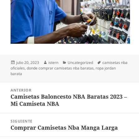
Publicado
Autor
Categorías
Etiquetas
julio 20, 2023
istern
Uncategorized
camisetas nba
el
oficiales
,
donde comprar camisetas nba baratas
,
ropa jordan
barata
Navegación
ANTERIOR
de
Camisetas Baloncesto NBA Baratas 2023 –
Entrada
entradas
Mi Camiseta NBA
anterior:
SIGUIENTE
Comprar Camisetas Nba Manga Larga
Entrada
siguiente: