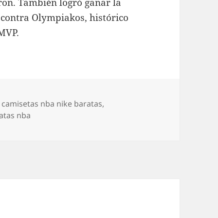
ron. También logró ganar la
 contra Olympiakos, histórico
MVP.
Etiquetas
camisetas nba nike baratas
,
atas nba