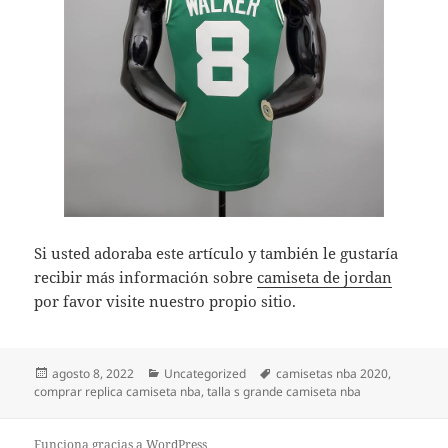
Si usted adoraba este artículo y también le gustaría
recibir más información sobre
camiseta de jordan
por favor visite nuestro propio sitio.
Publicado
Categorías
Etiquetas
agosto 8, 2022
Uncategorized
camisetas nba 2020
,
el
comprar replica camiseta nba
,
talla s grande camiseta nba
Funciona gracias a WordPress