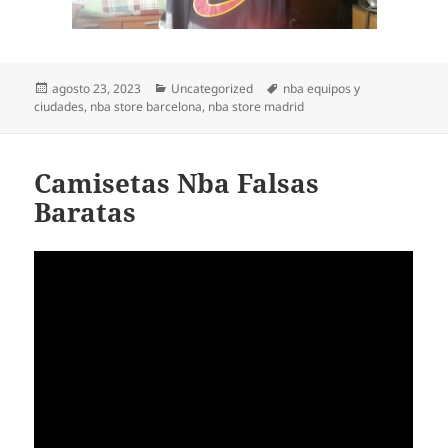
Publicado
Categorías
Etiquetas
agosto 23, 2023
Uncategorized
nba equipos y
el
ciudades
,
nba store barcelona
,
nba store madrid
Camisetas Nba Falsas
Baratas