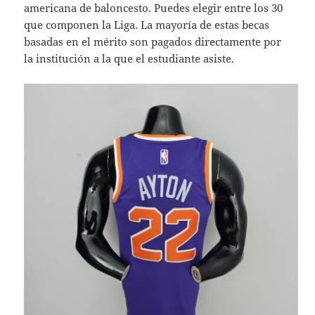
americana de baloncesto. Puedes elegir entre los 30
que componen la Liga. La mayoría de estas becas
basadas en el mérito son pagados directamente por
la institución a la que el estudiante asiste.