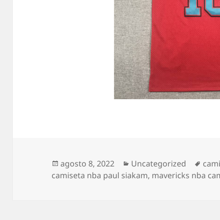
Publicado
Categorías
Etiq
agosto 8, 2022
Uncategorized
cami
el
camiseta nba paul siakam
,
mavericks nba ca