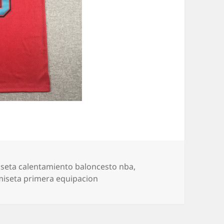
uetas
seta calentamiento baloncesto nba
,
miseta primera equipacion