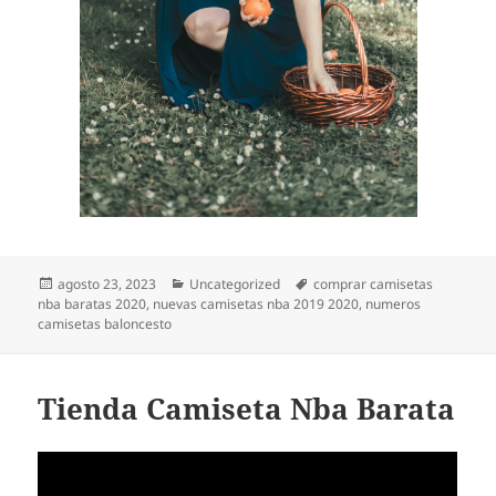
Publicado
Categorías
Etiquetas
agosto 23, 2023
Uncategorized
comprar camisetas
el
nba baratas 2020
,
nuevas camisetas nba 2019 2020
,
numeros
camisetas baloncesto
Tienda Camiseta Nba Barata