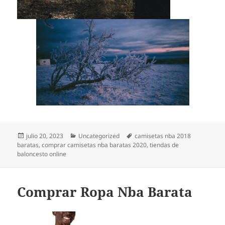
Publicado
Categorías
Etiquetas
julio 20, 2023
Uncategorized
camisetas nba 2018
el
baratas
,
comprar camisetas nba baratas 2020
,
tiendas de
baloncesto online
Comprar Ropa Nba Barata