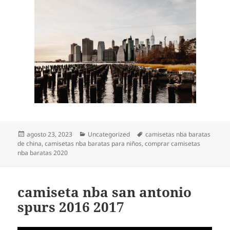
Publicado
Categorías
Etiquetas
agosto 23, 2023
Uncategorized
camisetas nba baratas
el
de china
,
camisetas nba baratas para niños
,
comprar camisetas
nba baratas 2020
camiseta nba san antonio
spurs 2016 2017