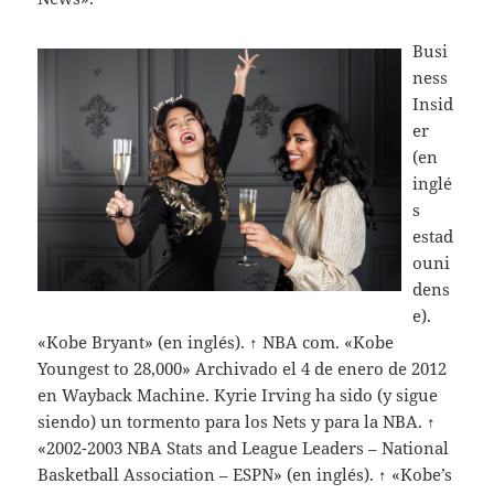
Busi
ness
Insid
er
(en
inglé
s
estad
ouni
dens
e).
«Kobe Bryant» (en inglés). ↑ NBA com. «Kobe
Youngest to 28,000» Archivado el 4 de enero de 2012
en Wayback Machine. Kyrie Irving ha sido (y sigue
siendo) un tormento para los Nets y para la NBA. ↑
«2002-2003 NBA Stats and League Leaders – National
Basketball Association – ESPN» (en inglés). ↑ «Kobe’s