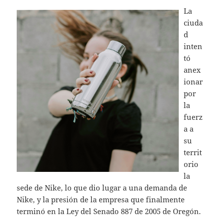
La
ciuda
d
inten
tó
anex
ionar
por
la
fuerz
a a
su
territ
orio
la
sede de Nike, lo que dio lugar a una demanda de
Nike, y la presión de la empresa que finalmente
terminó en la Ley del Senado 887 de 2005 de Oregón.