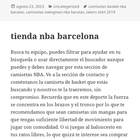
Publicado
Categorías
Etiquetas
agosto 23, 2023
Uncategorized
camisetas basket nba
el
baratas
,
camisetas swingman nba baratas
,
lakers shirt 2019
tienda nba barcelona
Busca tu equipo, puedes filtrar para ayudar en tu
búsqueda o usar directamente el buscador aunque
puedes y debes navegar por esta sección de
camisetas NBA. Ve a la sección de contacto y
coméntanos la camiseta de basket que estás
buscando y nosotros te la traeremos, sin
compromiso. Recuerda que en este deporte la fuerza
se concentra en los brazos y el tronco por lo que te
recomendamos que sean camisetas sin mangas para
que tengas suficiente libertad de movimiento para
jugar con comodidad. O si juegas al baloncesto en
tus ratos libres, lo que quizá te interese sea comprar