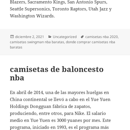
Blazers, Sacramento Kings, San Antonio Spurs,
Seattle Supersonics, Toronto Raptors, Utah Jazz y
Washington Wizards.
Publicado
Categorías
Etiquetas
diciembre 2, 2021
Uncategorized
camisetas nba 2020
,
el
camisetas swingman nba baratas
,
donde comprar camisetas nba
baratas
camisetas de baloncesto
nba
En abril de 2014, una de las mayores huelgas en
China continental se llevó a cabo en el Yue Yuen
Holdings Dongguan fábrica de zapatos,
produciendo, entre otros, para Nike. El salario
medio en Yue Yuen es 3000 yuanes por mes. Este
programa, iniciado en 1993, es el programa más