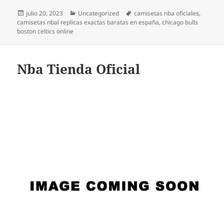
Publicado
Categorías
Etiquetas
julio 20, 2023
Uncategorized
camisetas nba oficiales
,
el
camisetas nbal replicas exactas baratas en españa
,
chicago bulls
boston celtics online
Nba Tienda Oficial