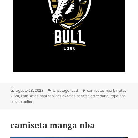
Publicado
Categorías
Etiquetas
agosto 23, 2023
Uncategorized
camisetas nba baratas
el
2020
,
camisetas nbal replicas exactas baratas en españa
,
ropa nba
barata online
camiseta manga nba