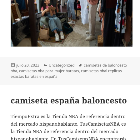
Publicado
Categorías
Etiquetas
julio 20, 2023
Uncategorized
camisetas de baloncesto
el
nba
,
camisetas nba para mujer baratas
,
camisetas nbal replicas
exactas baratas en españa
camiseta españa baloncesto
TiempoExtra es la Tienda NBA de referencia dentro
del mercado hispanohablante. TusCamisetasNBA es
la Tienda NBA de referencia dentro del mercado
hispanohablante. En TusCamisetasNBA encontrarás