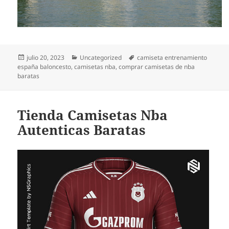
Publicado
Categorías
Etiquetas
julio 20, 2023
Uncategorized
camiseta entrenamiento
el
españa baloncesto
,
camisetas nba
,
comprar camisetas de nba
baratas
Tienda Camisetas Nba
Autenticas Baratas