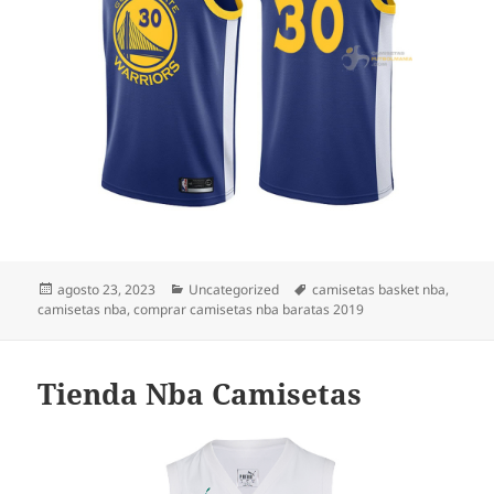
Publicado
Categorías
Etiquetas
agosto 23, 2023
Uncategorized
camisetas basket nba
,
el
camisetas nba
,
comprar camisetas nba baratas 2019
Tienda Nba Camisetas