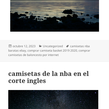
Publicado
Categorías
Etiquetas
octubre 12, 2023
Uncategorized
camisetas nba
el
baratas ebay
,
comprar camiseta basket 2019 2020
,
comprar
camisetas de baloncesto por internet
camisetas de la nba en el
corte ingles