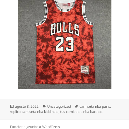
Publicado
Categorías
Etiquetas
agosto 8, 2022
Uncategorized
camiseta nba paris
,
el
replica camiseta nba kidd nets
,
tus camisetas.nba baratas
Funciona gracias a WordPress