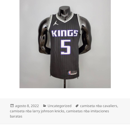
Publicado
Categorías
Etiquetas
agosto 8, 2022
Uncategorized
camiseta nba cavaliers
,
el
camiseta nba larry johnson knicks
,
camisetas nba imitaciones
baratas