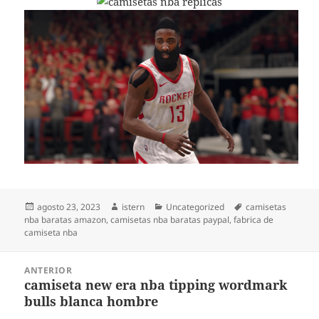
Publicado
Autor
Categorías
Etiquetas
agosto 23, 2023
istern
Uncategorized
camisetas
el
nba baratas amazon
,
camisetas nba baratas paypal
,
fabrica de
camiseta nba
Navegación
ANTERIOR
de
camiseta new era nba tipping wordmark
Entrada
entradas
bulls blanca hombre
anterior: