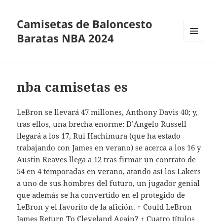
Camisetas de Baloncesto
Baratas NBA 2024
MENÚ
Y
WIDGETS
nba camisetas es
LeBron se llevará 47 millones, Anthony Davis 40; y,
tras ellos, una brecha enorme: D’Angelo Russell
llegará a los 17, Rui Hachimura (que ha estado
trabajando con James en verano) se acerca a los 16 y
Austin Reaves llega a 12 tras firmar un contrato de
54 en 4 temporadas en verano, atando así los Lakers
a uno de sus hombres del futuro, un jugador genial
que además se ha convertido en el protegido de
LeBron y el favorito de la afición. ↑ Could LeBron
James Return To Cleveland Again? ↑ Cuatro títulos