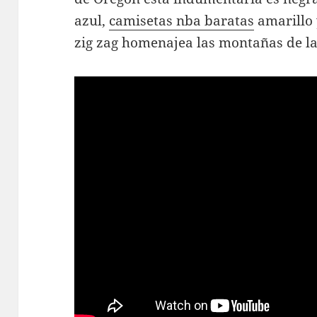
azul,
camisetas nba baratas
amarillo 
zig zag homenajea las montañas de la