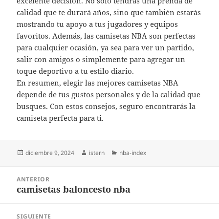
excelente decisión. No solo tendrás una prenda de
calidad que te durará años, sino que también estarás
mostrando tu apoyo a tus jugadores y equipos
favoritos. Además, las camisetas NBA son perfectas
para cualquier ocasión, ya sea para ver un partido,
salir con amigos o simplemente para agregar un
toque deportivo a tu estilo diario.
En resumen, elegir las mejores camisetas NBA
depende de tus gustos personales y de la calidad que
busques. Con estos consejos, seguro encontrarás la
camiseta perfecta para ti.
Publicado
Autor
Categorías
diciembre 9, 2024
istern
nba-index
el
Navegación
ANTERIOR
de
camisetas baloncesto nba
Entrada
entradas
anterior:
SIGUIENTE