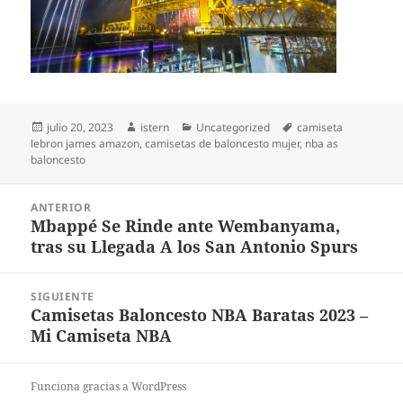
Publicado
Autor
Categorías
Etiquetas
julio 20, 2023
istern
Uncategorized
camiseta
el
lebron james amazon
,
camisetas de baloncesto mujer
,
nba as
baloncesto
Navegación
ANTERIOR
de
Mbappé Se Rinde ante Wembanyama,
Entrada
entradas
tras su Llegada A los San Antonio Spurs
anterior:
SIGUIENTE
Camisetas Baloncesto NBA Baratas 2023 –
Entrada
Mi Camiseta NBA
siguiente:
Funciona gracias a WordPress