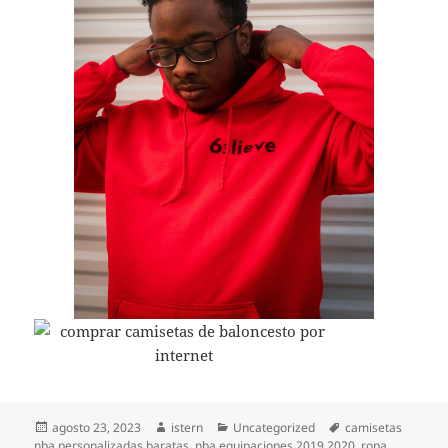
Publicado
Autor
Categorías
Etiquetas
agosto 23, 2023
istern
Uncategorized
camisetas
el
nba personalizadas baratas
,
nba equipaciones 2019 2020
,
ropa