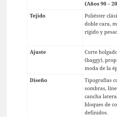
(Años 90 – 2
Tejido
Poliéster clás
doble cara, 
rígido y pesa
Ajuste
Corte holgad
(baggy), prop
moda de la é
Diseño
Tipografías c
sombras, líne
cancha latera
bloques de co
definidos.