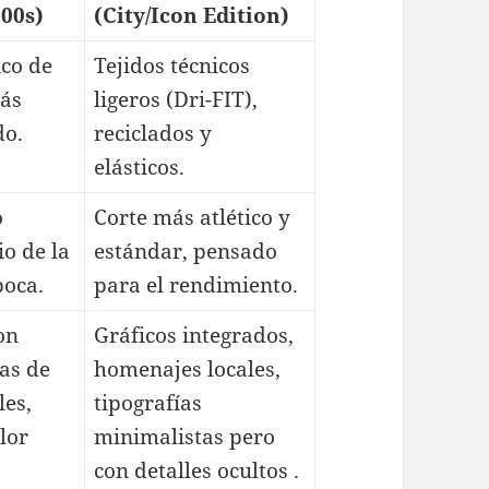
000s)
(City/Icon Edition)
ico de
Tejidos técnicos
más
ligeros (Dri-FIT),
do.
reciclados y
elásticos.
o
Corte más atlético y
io de la
estándar, pensado
poca.
para el rendimiento.
on
Gráficos integrados,
as de
homenajes locales,
les,
tipografías
lor
minimalistas pero
con detalles ocultos .