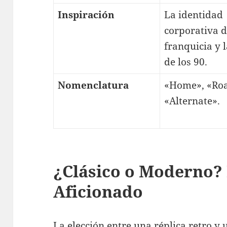
Inspiración
La identidad
corporativa d
franquicia y 
de los 90.
Nomenclatura
«Home», «Ro
«Alternate».
¿Clásico o Moderno? 
Aficionado
La elección entre una réplica retro y