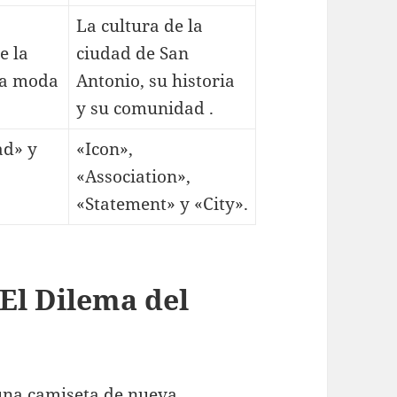
La cultura de la
e la
ciudad de San
la moda
Antonio, su historia
y su comunidad .
ad» y
«Icon»,
«Association»,
«Statement» y «City».
El Dilema del
 una camiseta de nueva