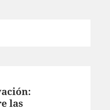
vación:
e las