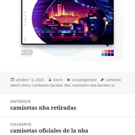
Publicado
Autor
Categorías
Etiquetas
octubre 12, 2023
istern
Uncategorized
camiseta
el
lakers chica
,
camisetas baratas nba
,
camisetas nba baratas xs
Navegación
ANTERIOR
de
camisetas nba retiradas
Entrada
entradas
anterior:
SIGUIENTE
camisetas oficiales de la nba
Entrada