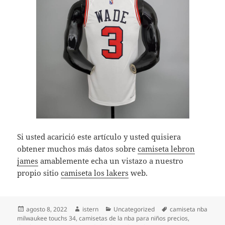
Si usted acarició este artículo y usted quisiera
obtener muchos más datos sobre
camiseta lebron
james
amablemente echa un vistazo a nuestro
propio sitio
camiseta los lakers
web.
Publicado
Autor
Categorías
Etiquetas
agosto 8, 2022
istern
Uncategorized
camiseta nba
el
milwaukee touchs 34
,
camisetas de la nba para niños precios
,