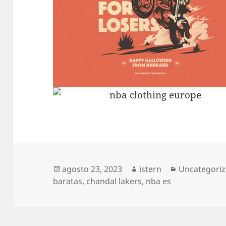
Publicado
Autor
Categorías
agosto 23, 2023
istern
Uncategori
el
baratas
,
chandal lakers
,
nba es