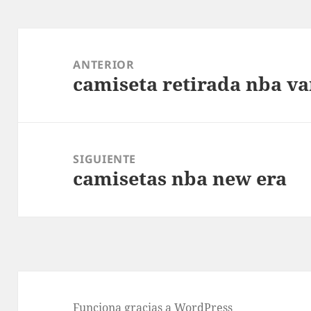
Navegación
de
ANTERIOR
camiseta retirada nba va
entradas
Entrada
anterior:
SIGUIENTE
camisetas nba new era
Entrada
siguiente:
Funciona gracias a WordPress