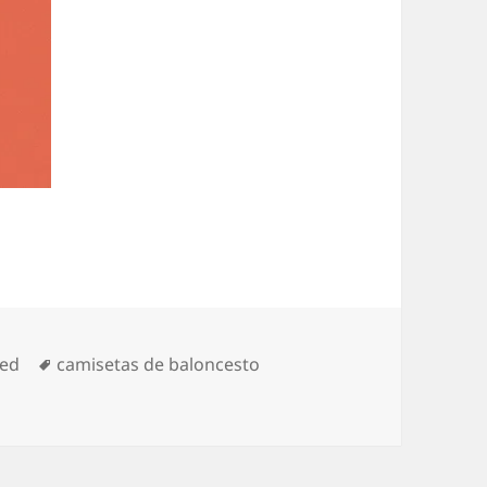
Etiquetas
zed
camisetas de baloncesto