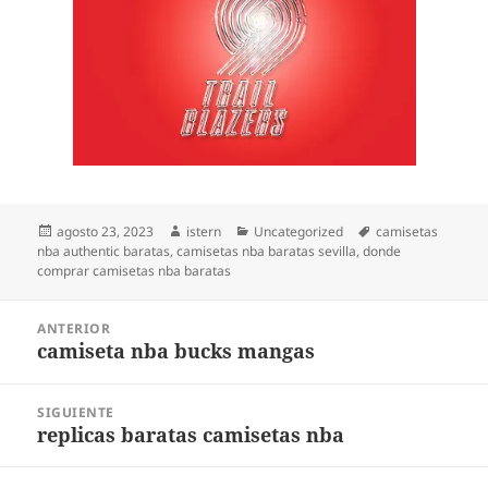
Publicado
Autor
Categorías
Etiquetas
agosto 23, 2023
istern
Uncategorized
camisetas
el
nba authentic baratas
,
camisetas nba baratas sevilla
,
donde
comprar camisetas nba baratas
Navegación
ANTERIOR
de
camiseta nba bucks mangas
Entrada
entradas
anterior:
SIGUIENTE
replicas baratas camisetas nba
Entrada
siguiente: