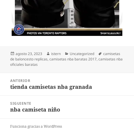
Publicado
Autor
Categorías
Etiquetas
agosto 23, 2023
istern
Uncategorized
camisetas
el
de baloncesto replicas
,
camisetas nba baratas 2017
,
camisetas nba
oficiales baratas
Navegación
ANTERIOR
de
tienda camisetas nba granada
Entrada
entradas
anterior:
SIGUIENTE
nba camiseta niño
Entrada
siguiente:
Funciona gracias a WordPress